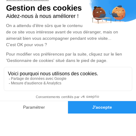
Notre agence
Pompes Funèbres de la Raho
04 22 67 53 67
contact@pompes-funebres-de-la-raho.com
21 Rue des Tamaris – 66180 – Villeneuve-de-la-Raho
5/5 – 246 avis
Nos Services
Liens utiles
Organiser des obsèques
Avis de décès
Monuments funéraires
Demande de rendez-vous en
agence
Services aux familles
Nos réseaux sociaux
Mentions légales
04 68 22 78 26
Demande de devis
Politique de traitement des données personnelles
Politique d’utilisation des cookies
Gestionnaire de cookies
Zone d'intervention