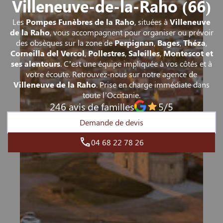
Villeneuve-de-la-Raho (66)
Les
Pompes Funèbres de la Raho
, situées à
Villeneuve
de la Raho
, vous accompagnent pour organiser ou prévoir
des obsèques sur la zone de
Perpignan
,
Bages
,
Théza
,
Corneilla del Vercol
,
Pollestres
,
Saleilles
,
Montescot et
ses alentours
. C’est une équipe impliquée à vos côtés et à
votre écoute. Retrouvez-nous sur notre agence de
Villeneuve de la Raho
. Prise en charge immédiate dans
toute l’Occitanie.
246 avis de familles
5/5
Demande de devis
04 68 22 78 26