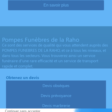
En savoir plus
Pompes Funèbres de la Raho
Ce sont des services de qualité qui vous attendent auprès des
POMPES FUNEBRES DE LA RAHO, et ce à tous les niveaux, et
dans tous les secteurs. Vous trouverez ainsi un service
funéraire d’une rare efficacité et un service de transport
rapide et complet.
Obtenez un devis
Devis obsèques
Devis prévoyance
Devis marbrerie