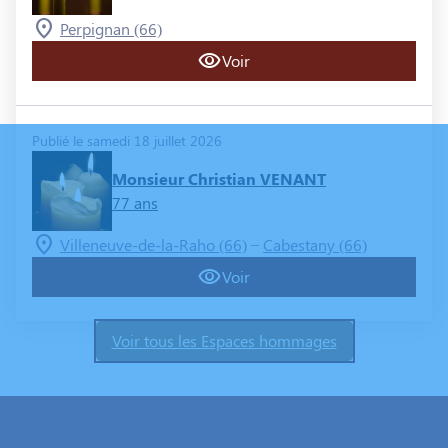
Perpignan (66)
Voir
Publié le samedi 18 juillet 2026
Monsieur Christian VENANT
77 ans
–
Villeneuve-de-la-Raho (66)
Cabestany (66)
Voir
Voir tous les Espaces hommages