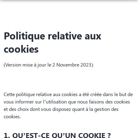
NOS SERVICES
NOTRE AGENCE
ORGANISER DES OBSÈQUES
Politique relative aux
CHAMBRE FUNÉRAIRE
PRÉVOIR SES OBSÈQUES
cookies
MONUMENTS FUNÉRAIRES
SERVICES AUX FAMILLES
ESPACES HOMMAGES
NOS RÉALISATIONS
(Version mise à jour le 2 Novembre 2023)
PRODUITS
CONFIGURATEUR MONUMENT
Cette politique relative aux cookies a été créée dans le but de
vous informer sur l’utilisation que nous faisons des cookies
et des choix dont vous disposez quant à la gestion des
cookies.
1. QU’EST-CE QU’UN COOKIE ?