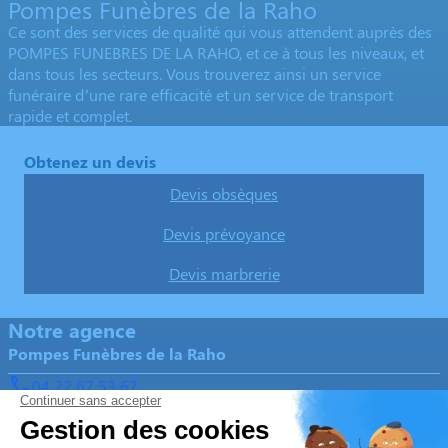
Pompes Funèbres de la Raho
Ce sont des services de qualité qui vous attendent auprès des
POMPES FUNEBRES DE LA RAHO, et ce à tous les niveaux, et
dans tous les secteurs. Vous trouverez ainsi un service
funéraire d’une rare efficacité et un service de transport
rapide et complet.
Obtenez un devis
Devis obsèques
Devis prévoyance
Devis marbrerie
Notre agence
Pompes Funèbres de la Raho
04 22 67 53 67
contact@pompes-funebres-de-la-raho.com
21 Rue des Tamaris - 66180 - Villeneuve-de-la-Raho