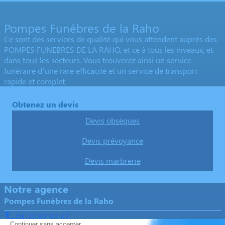
Pompes Funèbres de la Raho
Ce sont des services de qualité qui vous attendent auprès des
POMPES FUNEBRES DE LA RAHO, et ce à tous les niveaux, et
dans tous les secteurs. Vous trouverez ainsi un service
funéraire d’une rare efficacité et un service de transport
rapide et complet.
Obtenez un devis
Devis obsèques
Devis prévoyance
Devis marbrerie
Notre agence
Pompes Funèbres de la Raho
04 22 67 53 67