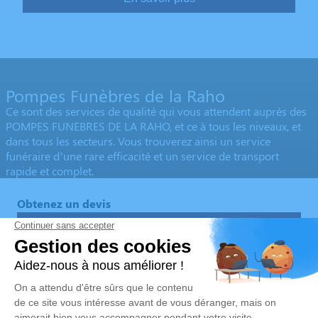
Pompes Funèbres de la Raho
Ce sont des services de qualité qui vous attendent auprès des
POMPES FUNEBRES DE LA RAHO, et ce à tous les niveaux, et
dans tous les secteurs. Vous trouverez ainsi un service
funéraire d’une rare efficacité et un service de transport
rapide et complet.
Obtenez un devis
Devis obsèques
Devis prévoyance
Devis marbrerie