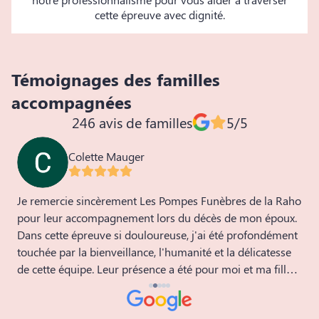
cette épreuve avec dignité.
Témoignages des familles
accompagnées
246 avis de familles
5/5
Colette Mauger
Je remercie sincèrement Les Pompes Funèbres de la Raho
J
i
pour leur accompagnement lors du décès de mon époux.
v
Dans cette épreuve si douloureuse, j'ai été profondément
l
touchée par la bienveillance, l'humanité et la délicatesse
p
de cette équipe. Leur présence a été pour moi et ma fille
d
t
un véritable soutien, empreint de douceur et de respect.
c
Mr et Mme CHALMIN connaissaient déjà mon mari pour
s