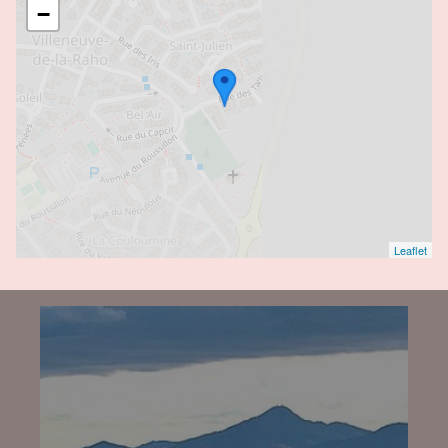
−
Leaflet