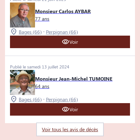
Monsieur Carlos AYBAR
77 ans
-
Bages (66)
Perpignan (66)
Voir
Publié le samedi 13 juillet 2024
Monsieur Jean-Michel TUMOINE
64 ans
-
Bages (66)
Perpignan (66)
Voir
Voir tous les avis de décès