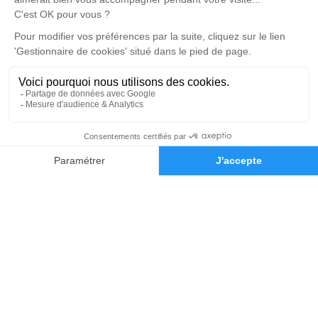
Notre agence
Pompes Funèbres de la Raho
04 22 67 53 67
contact@pompes-funebres-de-la-raho.com
21 Rue des Tamaris - 66180 - Villeneuve-de-la-Raho
5/5 - 246 avis
Nos Services
Liens utiles
Organiser des obsèques
Avis de décès
Monuments funéraires
Demande de rendez-vous en
04 68 22 78 26
Demande de devis
agence
Services aux familles
Nos réseaux sociaux
Mentions légales
Politique de traitement des données personnelles
Politique d’utilisation des cookies
Gestionnaire de cookies
Zone d'intervention
Réalisation et référencement par