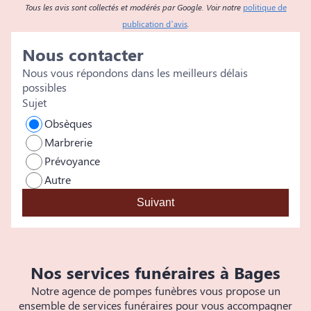
l'avoir accompagné en taxi à ses rendez-vous médicaux,
c
Tous les avis sont collectés et modérés par Google. Voir notre
politique de
et cela a rendu leur accompagnement encore plus
p
publication d’avis
.
humain et rassurant. Tout a été fait avec une grande
c
Nous contacter
délicatesse. À aucun moment, je ne me suis sentie
poussée ou orientée vers des prestations inutiles :
Nous vous répondons dans les meilleurs délais
seulement des conseils justes, donnés avec respect,
possibles
humanité et mesure. Un accompagnement rare,
Sujet
profondément humain, que ma fille et moi n'oublierons
Obsèques
jamais.
Marbrerie
Prévoyance
Autre
Suivant
Nos services funéraires à Bages
Notre agence de pompes funèbres vous propose un
ensemble de services funéraires pour vous accompagner