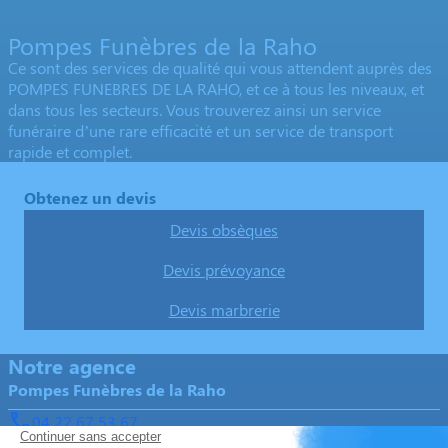
Pompes Funèbres de la Raho
Ce sont des services de qualité qui vous attendent auprès des
POMPES FUNEBRES DE LA RAHO, et ce à tous les niveaux, et
dans tous les secteurs. Vous trouverez ainsi un service
funéraire d’une rare efficacité et un service de transport
rapide et complet.
Obtenez un devis
Devis obsèques
Devis prévoyance
Devis marbrerie
Notre agence
Pompes Funèbres de la Raho
04 22 67 53 67
contact@pompes-funebres-de-la-raho.com