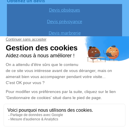
Obtenez un devis
Devis obsèques
Devis prévoyance
Devis marbrerie
Notre agence
Pompes Funèbres de la Raho
04 22 67 53 67
contact@pompes-funebres-de-la-raho.com
21 Rue des Tamaris – 66180 – Villeneuve-de-la-Raho
5/5 – 246 avis
Nos Services
Liens utiles
Organiser des obsèques
Avis de décès
Monuments funéraires
Demande de rendez-vous en
agence
Services aux familles
Nos réseaux sociaux