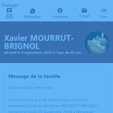
Partager
E-mail
SMS
WhatsApp
Facebook
Lien
Xavier MOURRUT-
BRIGNOL
décédé le 9 septembre 2024 à l'âge de 49 ans
Message de la famille
Chère famille, chers amis,
C’est avec une grande tristesse que nous vous
annonçons le décès de Xavier MOURRUT-BRIGNOL
survenu le lundi 09 septembre 2024 à Perpignan.