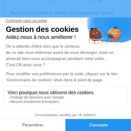
Nous vous invitons à utiliser cet espace pour laisser
vos condoléances, partager des photos souvenirs, une
anecdote ou exprimer vos pensées à travers des
poèmes ou des textes. Cet endroit est un lieu
d'expression dédié à honorer la mémoire de Xavier
MOURRUT-BRIGNOL.
Un service de plantation d’arbre hommage est
disponible ici
.
Je rends hommage
Cérémonie religieuse
mercredi 25 septembre 2024 à 15h00
27
Eglise Saint-Paul de Perpignan
5 Rue de Saint-Nazaire
Faire-part
Hommages
66100 Perpignan