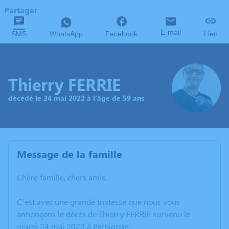
Partager
E-mail
SMS
WhatsApp
Facebook
Lien
Thierry FERRIE
décédé le 24 mai 2022 à l'âge de 59 ans
Message de la famille
Chère famille, chers amis,
C’est avec une grande tristesse que nous vous
annonçons le décès de Thierry FERRIE survenu le
mardi 24 mai 2022 à Perpignan.