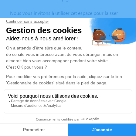
Nous vous invitons à utiliser cet espace pour laisser
vos condoléances, partager des photos souvenirs, une
anecdote ou exprimer vos pensées à travers des
poèmes ou des textes. Cet endroit est un lieu
d'expression dédié à honorer la mémoire de Thierry
FERRIE.
Un service de plantation d’arbre hommage est
disponible ici
.
Je rends hommage
Cérémonie civile
lundi 30 mai 2022 à 13h00
7
Crématorium de Perpignan
699, rue Louis Mouillard
Faire-part
Hommages
66000 Perpignan