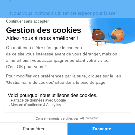
Nous vous invitons à utiliser cet espace pour laisser
vos condoléances, partager des photos souvenirs, une
anecdote ou exprimer vos pensées à travers des
poèmes ou des textes. Cet endroit est un lieu
d'expression dédié à honorer la mémoire de René
TURQUAY.
Un service de plantation d’arbre hommage est
disponible ici
.
Je rends hommage
Cérémonie civile
mercredi 26 mars 2025 à 15h30
5
Crématorium de Canet-en-Roussillon
196 Avenue de Perpignan
Faire-part
Hommages
66140 Canet-en-Roussillon