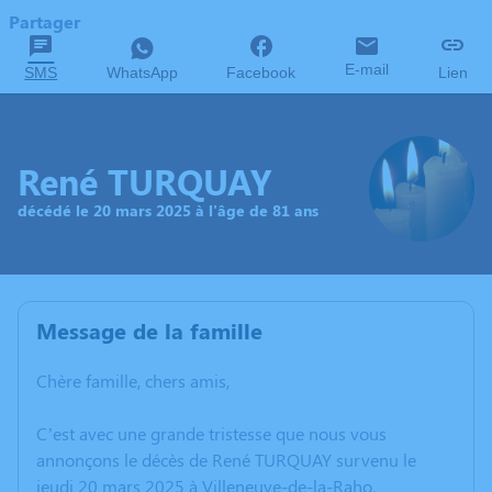
Partager
E-mail
SMS
WhatsApp
Facebook
Lien
René TURQUAY
décédé le 20 mars 2025 à l'âge de 81 ans
Message de la famille
Chère famille, chers amis,
C’est avec une grande tristesse que nous vous
annonçons le décès de René TURQUAY survenu le
jeudi 20 mars 2025 à Villeneuve-de-la-Raho.