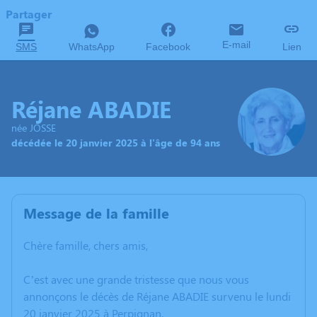
Partager
E-mail
SMS
WhatsApp
Facebook
Lien
Réjane ABADIE
née JOSSE
décédée le 20 janvier 2025 à l'âge de 94 ans
Message de la famille
Chère famille, chers amis,
C’est avec une grande tristesse que nous vous
annonçons le décès de Réjane ABADIE survenu le lundi
20 janvier 2025 à Perpignan.