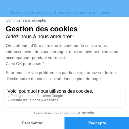
Nous vous invitons à utiliser cet espace pour laisser
vos condoléances, partager des photos souvenirs, une
anecdote ou exprimer vos pensées à travers des
poèmes ou des textes. Cet endroit est un lieu
d'expression dédié à honorer la mémoire de Réjane
ABADIE.
Un service de plantation d’arbre hommage est
disponible ici
.
Je rends hommage
Cérémonie religieuse
mardi 28 janvier 2025 à 14h30
4
Crématorium de Canet-en-Roussillon
196 Avenue de Perpignan
Faire-part
Hommages
66140 Canet-en-Roussillon