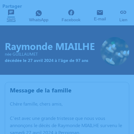
Partager
E-mail
SMS
WhatsApp
Facebook
Lien
Raymonde MIAILHE
née GUILLAUMET
décédée le 27 avril 2024 à l'âge de 97 ans
Message de la famille
Chère famille, chers amis,
C’est avec une grande tristesse que nous vous
annonçons le décès de Raymonde MIAILHE survenu le
samedi 27 avril 2024 à Perpignan.