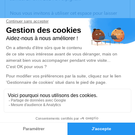
Nous vous invitons à utiliser cet espace pour laisser
vos condoléances, partager des photos souvenirs, une
anecdote ou exprimer vos pensées à travers des
poèmes ou des textes. Cet endroit est un lieu
d'expression dédié à honorer la mémoire de
Raymonde MIAILHE.
Un service de plantation d’arbre hommage est
disponible ici
.
Je rends hommage
Cérémonie religieuse
jeudi 02 mai 2024 à 15h00
1
Eglise Saint-Jean de Maisons
11330 Maisons
Faire-part
Hommages