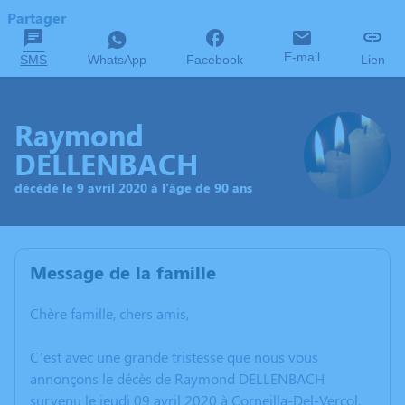
Partager
E-mail
SMS
WhatsApp
Facebook
Lien
Raymond
DELLENBACH
décédé le 9 avril 2020 à l'âge de 90 ans
Message de la famille
Chère famille, chers amis,
C’est avec une grande tristesse que nous vous
annonçons le décès de Raymond DELLENBACH
survenu le jeudi 09 avril 2020 à Corneilla-Del-Vercol.