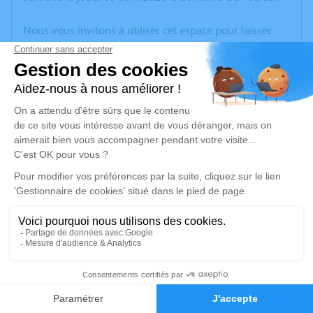
Nous vous invitons à utiliser cet espace pour laisser
vos condoléances, partager des photos souvenirs, une
anecdote ou exprimer vos pensées à travers des
poèmes ou des textes. Cet endroit est un lieu
d'expression dédié à honorer la mémoire de Raymond
DELLENBACH.
Un service de plantation d’arbre hommage est
disponible ici
.
Je rends hommage
Cérémonie civile
samedi 11 avril 2020 à 12h00
1
Chambre Funéraire de la Raho de Villeneuve-
de-la-Raho
Faire-part
Hommages
21 Rue des Tamaris