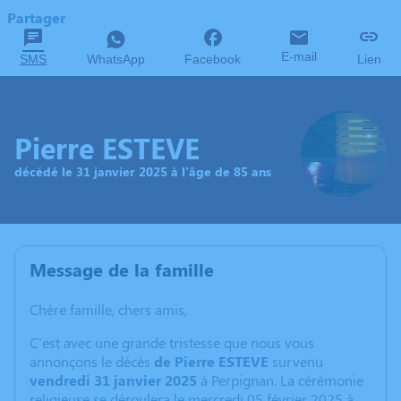
Partager
E-mail
SMS
WhatsApp
Facebook
Lien
Pierre ESTEVE
décédé le 31 janvier 2025 à l'âge de 85 ans
Message de la famille
Chère famille, chers amis,
C'est avec une grande tristesse que nous vous
annonçons le décès
de Pierre ESTEVE
survenu
vendredi 31 janvier 2025
à Perpignan. La cérémonie
religieuse se déroulera le mercredi 05 février 2025 à