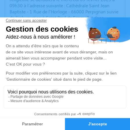
09h30 à l'adresse suivante : Cathédrale Saint Jean
Baptiste - 1 Rue de l'Horloge - 66000 Perpignan suivie
de l'inhumation à Saint-Paul de Fenouillet dans
l'intimité familiale.
Cet espace privé est destiné à recueillir vos
condoléances ou le souvenir d’un moment passé.
Un service de plantation d’arbre hommage est
disponible ici
.
Je rends hommage
Cérémonie religieuse
mercredi 05 février 2025 à 09h30
Cathédrale Saint Jean Baptiste de Perpignan
8
1 Rue de l'Horloge
66000 Perpignan
Faire-part
Hommages