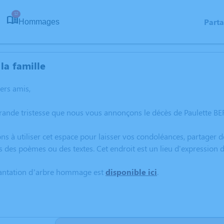
12
Part
Hommages
la famille
hers amis,
rande tristesse que nous vous annonçons le décès de Paulette BE
ns à utiliser cet espace pour laisser vos condoléances, partager
s des poèmes ou des textes. Cet endroit est un lieu d'expression
lantation d’arbre hommage est
disponible ici
.