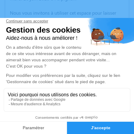
Nous vous invitons à utiliser cet espace pour laisser
vos condoléances, partager des photos souvenirs, une
anecdote ou exprimer vos pensées à travers des
poèmes ou des textes. Cet endroit est un lieu
d'expression dédié à honorer la mémoire de Pascal
ALBANESE.
Un service de plantation d’arbre hommage est
disponible ici
.
Je rends hommage
Cérémonie religieuse
samedi 14 juin 2025 à 16h00
14
Église de Villeneuve-de-la-Raho
66180 Villeneuve-de-la-Raho
Faire-part
Hommages