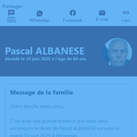
Partager
E-mail
SMS
WhatsApp
Facebook
Lien
Pascal ALBANESE
décédé le 10 juin 2025 à l'âge de 84 ans
Message de la famille
Chère famille, chers amis,
C’est avec une grande tristesse que nous vous
annonçons le décès de Pascal ALBANESE survenu le
mardi 10 juin 2025 à Perpignan.