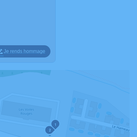
Je rends hommage
1
2