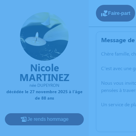
Faire-part
Message de 
Chère famille, c
Nicole
C’est avec une g
MARTINEZ
Nous vous invito
née DUPEYRON
pensées à traver
décédée le 27 novembre 2025 à l'âge
de 88 ans
Un service de p
Je rends hommage