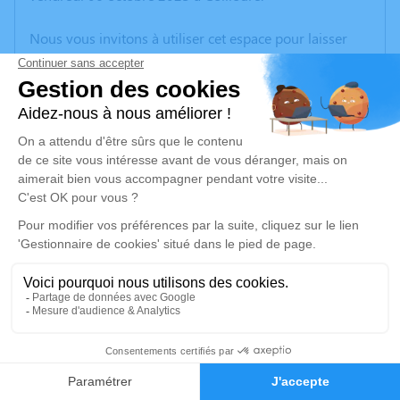
Nous vous invitons à utiliser cet espace pour laisser
vos condoléances, partager des photos souvenirs, une
anecdote ou exprimer vos pensées à travers des
poèmes ou des textes. Cet endroit est un lieu
d'expression dédié à honorer la mémoire de Michel
DEROUBAIX.
Un service de plantation d’arbre hommage est
disponible ici
.
Je rends hommage
Cérémonie religieuse
mercredi 11 octobre 2023 à 14h30
1
Église de Corneilla-Del-Vercol
66200 Corneilla-Del-Vercol
Faire-part
Hommages