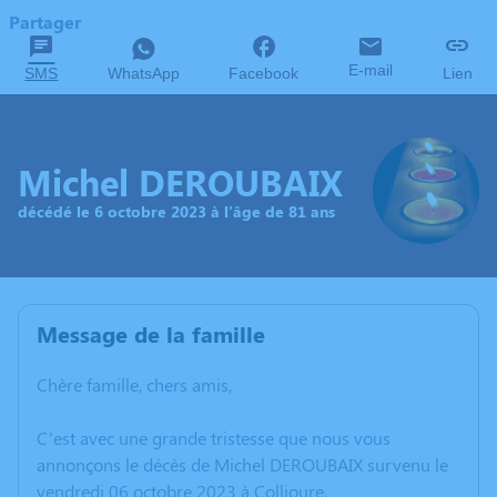
Partager
E-mail
SMS
WhatsApp
Facebook
Lien
Michel DEROUBAIX
décédé le 6 octobre 2023 à l'âge de 81 ans
Message de la famille
Chère famille, chers amis,
C’est avec une grande tristesse que nous vous
annonçons le décès de Michel DEROUBAIX survenu le
vendredi 06 octobre 2023 à Collioure.