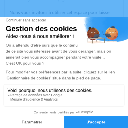
Nous vous invitons à utiliser cet espace pour laisser
vos condoléances, partager des photos souvenirs, une
anecdote ou exprimer vos pensées à travers des
poèmes ou des textes. Cet endroit est un lieu
d'expression dédié à honorer la mémoire de Martine
KLOTZ.
Un service de plantation d’arbre hommage est
disponible ici
.
Je rends hommage
Cérémonie religieuse
samedi 07 juin 2025 à 15h30
1
Crématorium de Canet-en-Roussillon
196 Avenue de Perpignan
Faire-part
Hommages
66140 Canet-en-Roussillon