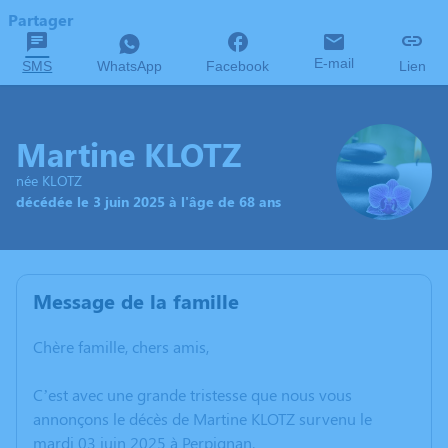
Partager
E-mail
SMS
WhatsApp
Facebook
Lien
Martine KLOTZ
née KLOTZ
décédée le 3 juin 2025 à l'âge de 68 ans
Message de la famille
Chère famille, chers amis,
C’est avec une grande tristesse que nous vous
annonçons le décès de Martine KLOTZ survenu le
mardi 03 juin 2025 à Perpignan.