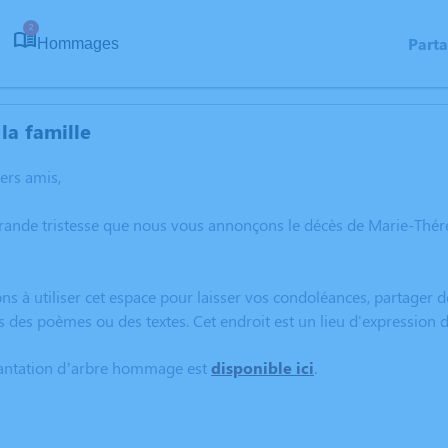
2
Part
Hommages
la famille
hers amis,
grande tristesse que nous vous annonçons le décès de Marie-T
ns à utiliser cet espace pour laisser vos condoléances, partager
s des poèmes ou des textes. Cet endroit est un lieu d'expressi
lantation d’arbre hommage est
disponible ici
.