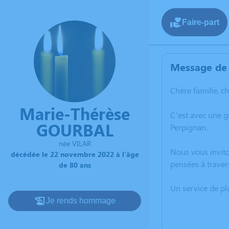
Faire-part
Message de 
Chère famille, c
Marie-Thérèse
C’est avec une 
GOURBAL
Perpignan.
née VILAR
Nous vous invito
décédée le 22 novembre 2022 à l'âge
pensées à traver
de 80 ans
Un service de p
Je rends hommage