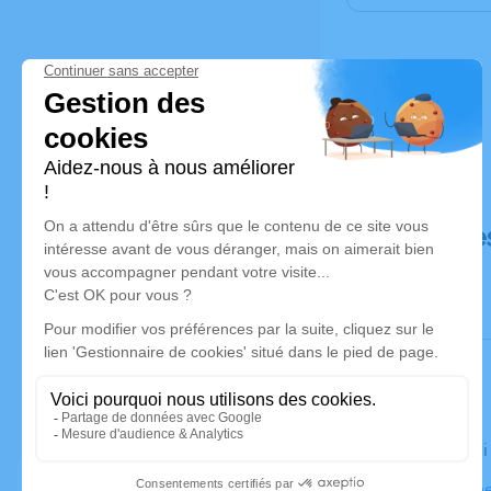
Déroulé de
Le vendred
Église Corne