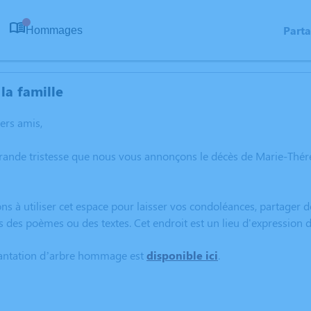
Part
Hommages
0
la famille
hers amis,
grande tristesse que nous vous annonçons le décès de Marie-Thé
ns à utiliser cet espace pour laisser vos condoléances, partager
s des poèmes ou des textes. Cet endroit est un lieu d'expressio
lantation d’arbre hommage est
disponible ici
.