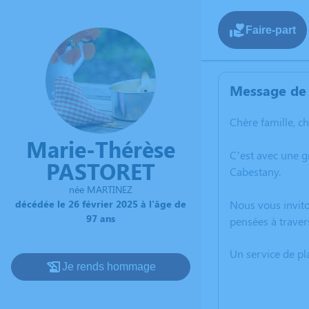
Faire-part
Message de 
Chère famille, c
Marie-Thérèse
C’est avec une 
PASTORET
Cabestany.
née MARTINEZ
décédée le 26 février 2025 à l'âge de
Nous vous invito
97 ans
pensées à traver
Un service de p
Je rends hommage