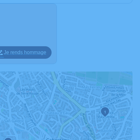
Je rends hommage
1