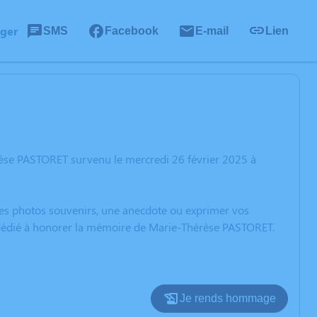
ager
SMS
Facebook
E-mail
Lien
rèse PASTORET survenu le mercredi 26 février 2025 à
 des photos souvenirs, une anecdote ou exprimer vos
n dédié à honorer la mémoire de Marie-Thérèse PASTORET.
Je rends hommage