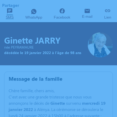
Partager
E-mail
SMS
WhatsApp
Facebook
Lien
Ginette JARRY
née PEYRAMAURE
décédée le 19 janvier 2022 à l'âge de 98 ans
Message de la famille
C
hère famille, chers amis,
C'est avec une grande tristesse que nous vous
annonçons le décès de
Ginette
survenu
mercredi 19
janvier 2022
à Alénya. La cérémonie se déroulera le
lundi 24 janvier 2022 à 15h00 à l'adresse suivante :