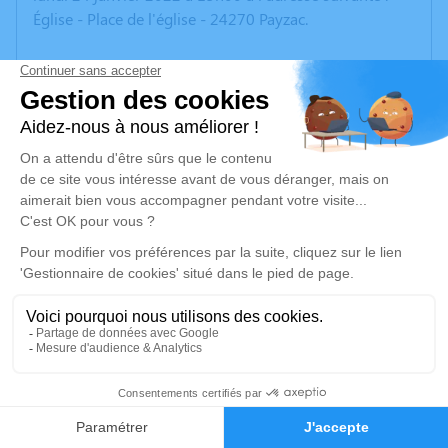
Église - Place de l'église - 24270 Payzac.
Un service de plantation d’arbre hommage est
disponible ici
.
Je rends hommage
Cérémonie religieuse
lundi 24 janvier 2022 à 15h00
Église de Payzac
Payzac
24270 Payzac
Je rends hommage
1
Déroulé des obsèques
Faire-part
Hommages