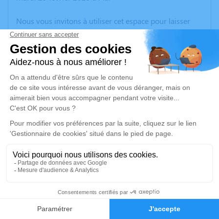
Nous vous invitons à utiliser cet espace pour laisser
vos condoléances, partager des photos souvenirs, une
anecdote ou exprimer vos pensées à travers des
poèmes ou des textes. Cet endroit est un lieu
d'expression dédié à honorer la mémoire de Marie
PUIGSEGUR.
Un service de plantation d’arbre hommage est
disponible ici
.
Je rends hommage
Cérémonie religieuse
vendredi 28 février 2025 à 14h30
1
Église de Villeneuve-de-la-Raho
66180 Villeneuve-de-la-Raho
Faire-part
Hommages