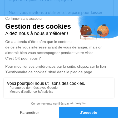
Nous vous invitons à utiliser cet espace pour laisser
vos condoléances, partager des photos souvenirs, une
anecdote ou exprimer vos pensées à travers des
poèmes ou des textes. Cet endroit est un lieu
d'expression dédié à honorer la mémoire de Marie-
Paule LAFFITTE.
Un service de plantation d’arbre hommage est
disponible ici
.
Je rends hommage
Cérémonie civile
lundi 15 juillet 2024 à 09h30
14
Crématorium de Canet-en-Roussillon
196 Avenue de Perpignan
Faire-part
Hommages
66140 Canet-en-Roussillon