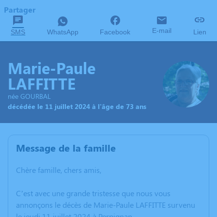
Partager
E-mail
SMS
WhatsApp
Facebook
Lien
Marie-Paule
LAFFITTE
née GOURBAL
décédée le 11 juillet 2024 à l'âge de 73 ans
Message de la famille
Chère famille, chers amis,
C’est avec une grande tristesse que nous vous
annonçons le décès de Marie-Paule LAFFITTE survenu
le jeudi 11 juillet 2024 à Perpignan.