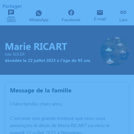
Partager
E-mail
SMS
WhatsApp
Facebook
Lien
Marie RICART
née SOLER
décédée le 22 juillet 2023 à l'âge de 95 ans
Message de la famille
Chère famille, chers amis,
C’est avec une grande tristesse que nous vous
annonçons le décès de Marie RICART survenu le
samedi 22 juillet 2023 à Perpignan.