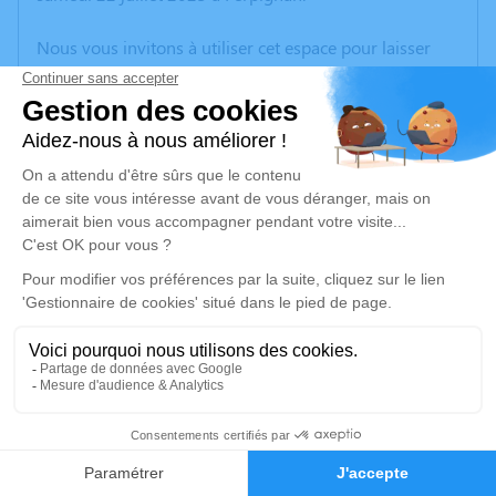
Nous vous invitons à utiliser cet espace pour laisser
vos condoléances, partager des photos souvenirs, une
anecdote ou exprimer vos pensées à travers des
poèmes ou des textes. Cet endroit est un lieu
d'expression dédié à honorer la mémoire de Marie
RICART.
Un service de plantation d’arbre hommage est
disponible ici
.
Je rends hommage
Cérémonie religieuse
mardi 25 juillet 2023 à 14h30
1
Église de Théza
66200 Théza
Faire-part
Hommages