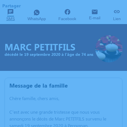
Partager
E-mail
SMS
WhatsApp
Facebook
Lien
MARC PETITFILS
décédé le 19 septembre 2020 à l'âge de 74 ans
Message de la famille
Chère famille, chers amis,
C’est avec une grande tristesse que nous vous
annonçons le décès de Marc PETITFILS survenu le
samedi 19 septembre 2020 à Perpignan.