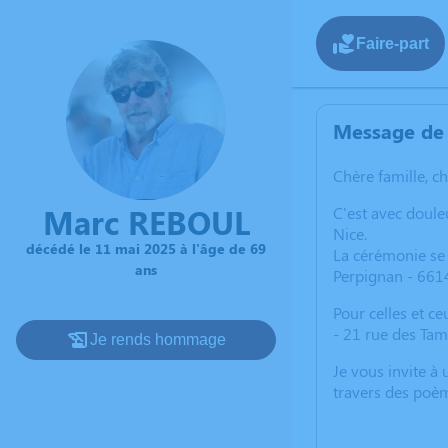
Faire-part
Message de 
Chère famille, c
Marc REBOUL
C'est avec doul
Nice.
décédé le 11 mai 2025 à l'âge de 69
La cérémonie se 
ans
Perpignan - 661
Pour celles et c
- 21 rue des Tam
Je rends hommage
Je vous invite à
travers des poèm