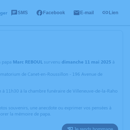
ager
SMS
Facebook
E-mail
Lien
on papa
Marc REBOUL
survenu
dimanche 11 mai 2025
à
Crématorium de Canet-en-Roussillon - 196 Avenue de
e 9h à 11h30 à la chambre funéraire de Villeneuve-de-la-Raho
photos souvenirs, une anecdote ou exprimer vos pensées à
onorer la mémoire de papa.
Je rends hommage