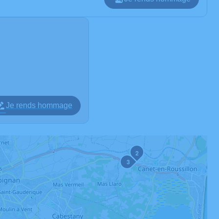
Je rends hommage
2
3