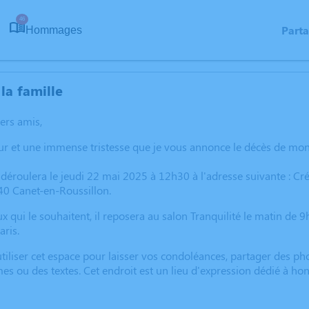
46
Part
Hommages
la famille
hers amis,
eur et une immense tristesse que je vous annonce le décès de m
déroulera le jeudi 22 mai 2025 à 12h30 à l'adresse suivante : 
40 Canet-en-Roussillon.
eux qui le souhaitent, il reposera au salon Tranquilité le matin d
aris.
 utiliser cet espace pour laisser vos condoléances, partager des 
es ou des textes. Cet endroit est un lieu d'expression dédié à h