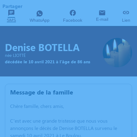
Partager
E-mail
SMS
WhatsApp
Facebook
Lien
Denise BOTELLA
née LIOTTÉ
décédée le 10 avril 2021 à l'âge de 86 ans
Message de la famille
Chère famille, chers amis,
C’est avec une grande tristesse que nous vous
annonçons le décès de Denise BOTELLA survenu le
samedi 10 avril 2021 à Le Boulou.