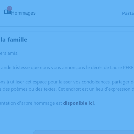
11
Part
Hommages
la famille
hers amis,
rande tristesse que nous vous annonçons le décès de Laure PERES
ns à utiliser cet espace pour laisser vos condoléances, partager
s des poèmes ou des textes. Cet endroit est un lieu d'expression
lantation d’arbre hommage est
disponible ici
.