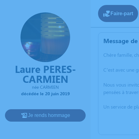
Faire-part
Message de 
Chère famille, c
Laure PERES-
C’est avec une g
CARMIEN
Nous vous invito
née CARMIEN
pensées à traver
décédée le 20 juin 2019
Un service de p
Je rends hommage