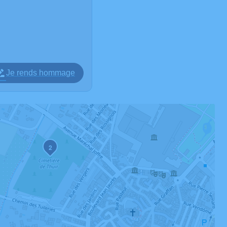
Je rends hommage
2