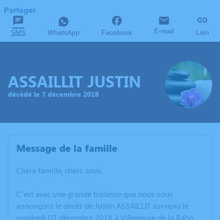
Partager
E-mail
SMS
WhatsApp
Facebook
Lien
ASSAILLIT JUSTIN
décédé le 7 décembre 2018
Message de la famille
Chère famille, chers amis,
C’est avec une grande tristesse que nous vous
annonçons le décès de Justin ASSAILLIT survenu le
vendredi 07 décembre 2018 à Villeneuve de la Raho.