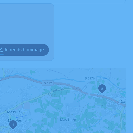
Je rends hommage
3
1