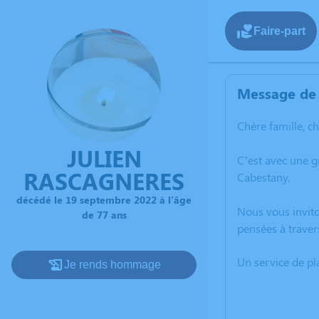
Faire-part
Message de 
Chère famille, c
JULIEN
C’est avec une 
RASCAGNERES
Cabestany.
décédé le 19 septembre 2022 à l'âge
Nous vous invito
de 77 ans
pensées à traver
Un service de p
Je rends hommage