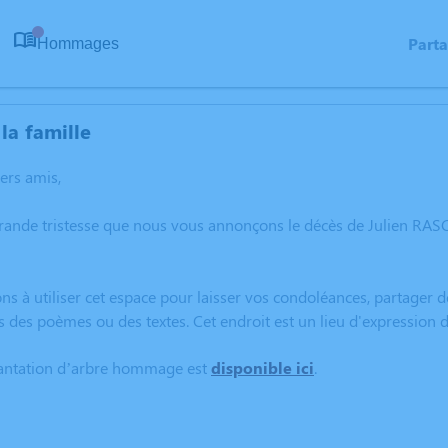
Part
Hommages
0
la famille
hers amis,
grande tristesse que nous vous annonçons le décès de Julien R
ns à utiliser cet espace pour laisser vos condoléances, partager
s des poèmes ou des textes. Cet endroit est un lieu d'expressi
lantation d’arbre hommage est
disponible ici
.