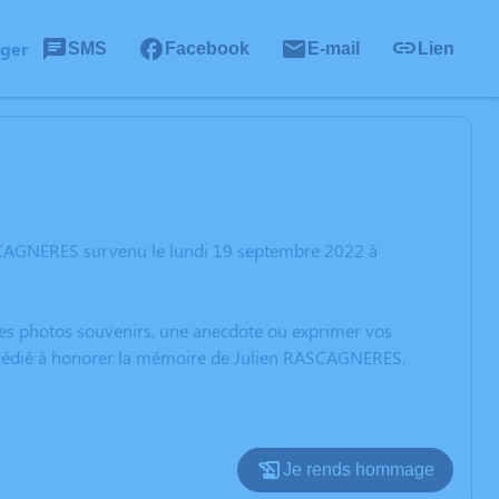
ager
SMS
Facebook
E-mail
Lien
ASCAGNERES survenu le lundi 19 septembre 2022 à
 des photos souvenirs, une anecdote ou exprimer vos
on dédié à honorer la mémoire de Julien RASCAGNERES.
Je rends hommage