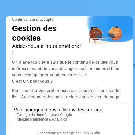
Déroulé de
Le mardi 2
Église Cabe