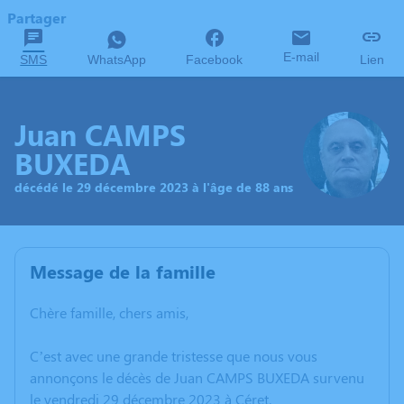
Partager
E-mail
SMS
WhatsApp
Facebook
Lien
Juan CAMPS
BUXEDA
décédé le 29 décembre 2023 à l'âge de 88 ans
Message de la famille
Chère famille, chers amis,
C’est avec une grande tristesse que nous vous
annonçons le décès de Juan CAMPS BUXEDA survenu
le vendredi 29 décembre 2023 à Céret.