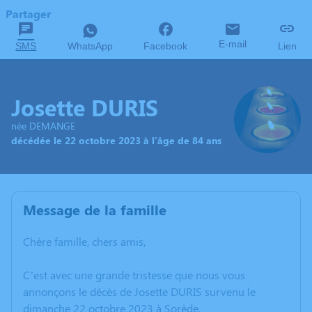
Partager
E-mail
SMS
WhatsApp
Facebook
Lien
Josette DURIS
née DEMANGE
décédée le 22 octobre 2023 à l'âge de 84 ans
Message de la famille
Chère famille, chers amis,
C’est avec une grande tristesse que nous vous
annonçons le décès de Josette DURIS survenu le
dimanche 22 octobre 2023 à Sorède.