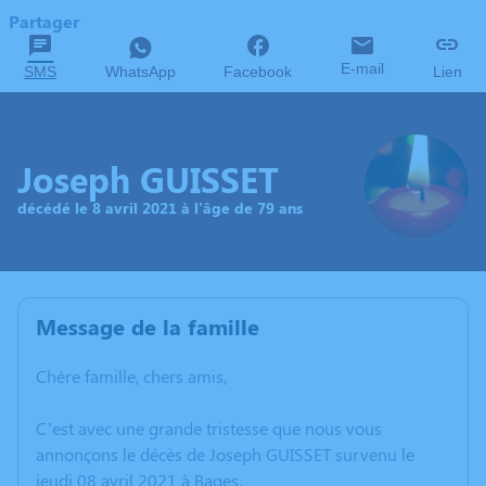
Partager
E-mail
SMS
WhatsApp
Facebook
Lien
Joseph GUISSET
décédé le 8 avril 2021 à l'âge de 79 ans
Message de la famille
Chère famille, chers amis,
C’est avec une grande tristesse que nous vous
annonçons le décès de Joseph GUISSET survenu le
jeudi 08 avril 2021 à Bages.