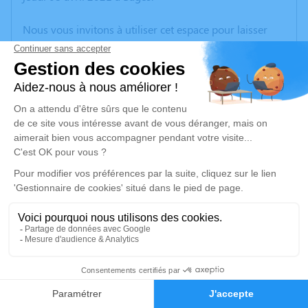
Nous vous invitons à utiliser cet espace pour laisser
vos condoléances, partager des photos souvenirs, une
anecdote ou exprimer vos pensées à travers des
poèmes ou des textes. Cet endroit est un lieu
d'expression dédié à honorer la mémoire de Joseph
GUISSET.
Un service de plantation d’arbre hommage est
disponible ici
.
Je rends hommage
Cérémonie civile
mardi 13 avril 2021 à 15h00
1
Crématorium de Perpignan
699, rue Louis Mouillard
Faire-part
Hommages
66000 Perpignan