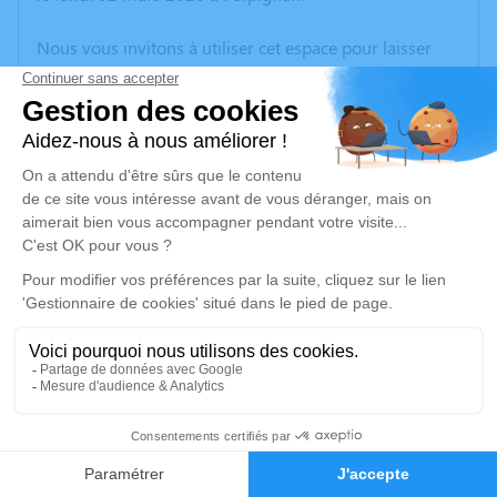
Nous vous invitons à utiliser cet espace pour laisser
vos condoléances, partager des photos souvenirs, une
anecdote ou exprimer vos pensées à travers des
poèmes ou des textes. Cet endroit est un lieu
d'expression dédié à honorer la mémoire de José
LOPEZ GIMENEZ.
Un service de plantation d’arbre hommage est
disponible ici
.
Je rends hommage
Cérémonie religieuse
jeudi 12 mars 2026 à 14h30
14
Crématorium de Canet-en-Roussillon
196 Avenue de Perpignan
Faire-part
Hommages
66140 Canet-en-Roussillon