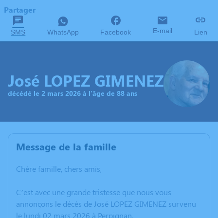
Partager
E-mail
SMS
WhatsApp
Facebook
Lien
José LOPEZ GIMENEZ
décédé le 2 mars 2026 à l'âge de 88 ans
Message de la famille
Chère famille, chers amis,
C’est avec une grande tristesse que nous vous
annonçons le décès de José LOPEZ GIMENEZ survenu
le lundi 02 mars 2026 à Perpignan.