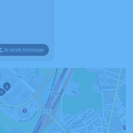
Je rends hommage
2
3