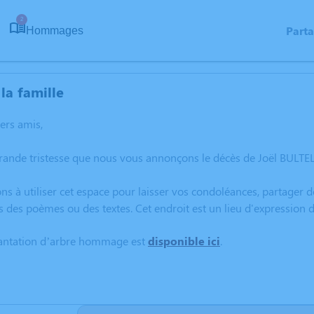
2
Part
Hommages
la famille
hers amis,
grande tristesse que nous vous annonçons le décès de Joël BULT
ns à utiliser cet espace pour laisser vos condoléances, partager
s des poèmes ou des textes. Cet endroit est un lieu d'expression
lantation d’arbre hommage est
disponible ici
.