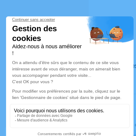
Déroulé de
Le jeudi 2
Crématorium