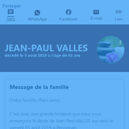
Partager
E-mail
SMS
WhatsApp
Facebook
Lien
JEAN-PAUL VALLES
décédé le 3 août 2019 à l'âge de 61 ans
Message de la famille
Chère famille, chers amis,
C’est avec une grande tristesse que nous vous
annonçons le décès de Jean-Paul VALLES survenu le
samedi 03 août 2019 à Perpignan.