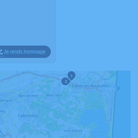
Je rends hommage
1
2