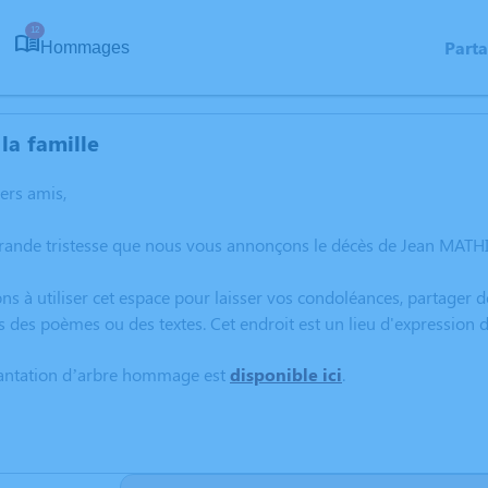
12
Part
Hommages
la famille
hers amis,
grande tristesse que nous vous annonçons le décès de Jean MATHI
ns à utiliser cet espace pour laisser vos condoléances, partager
s des poèmes ou des textes. Cet endroit est un lieu d'expressio
lantation d’arbre hommage est
disponible ici
.