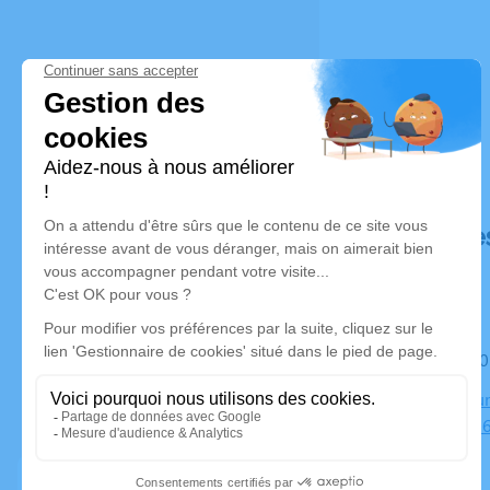
Déroulé de
Le mardi 2
Crématorium
Perpignan, 