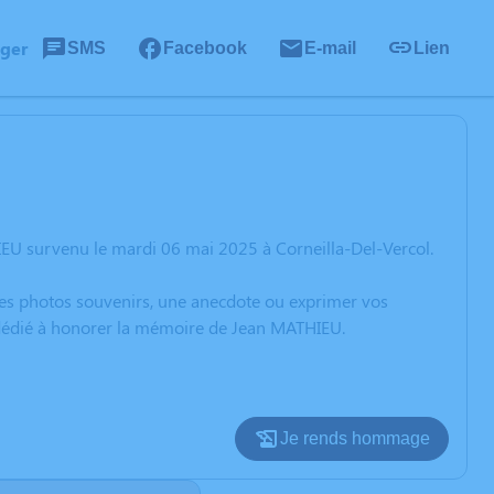
ager
SMS
Facebook
E-mail
Lien
EU survenu le mardi 06 mai 2025 à Corneilla-Del-Vercol.
 des photos souvenirs, une anecdote ou exprimer vos
n dédié à honorer la mémoire de Jean MATHIEU.
Je rends hommage