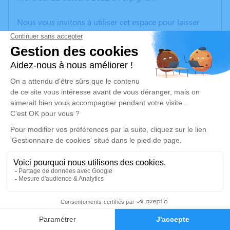
Nous vous invitons à utiliser cet espace pour laisser
vos condoléances, partager des photos souvenirs, une
anecdote ou exprimer vos pensées à travers des
poèmes ou des textes. Cet endroit est un lieu
d'expression dédié à honorer la mémoire de Jean-
Louis DROUIN.
Un service de plantation d’arbre hommage est
disponible ici
.
Je rends hommage
Cérémonie religieuse
mardi 18 octobre 2022 à 10h30
5
Crématorium de Canet-en-Roussillon
196 Avenue de Perpignan
Faire-part
Hommages
66140 Canet-en-Roussillon