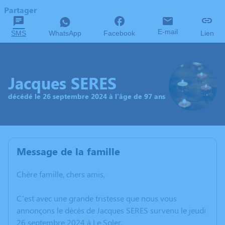
Partager
E-mail
SMS
WhatsApp
Facebook
Lien
Jacques SERES
décédé le 26 septembre 2024 à l'âge de 97 ans
Message de la famille
Chère famille, chers amis,
C’est avec une grande tristesse que nous vous
annonçons le décès de Jacques SERES survenu le jeudi
26 septembre 2024 à Le Soler.