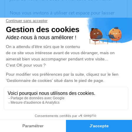
Nous vous invitons à utiliser cet espace pour laisser
vos condoléances, partager des photos souvenirs, une
anecdote ou exprimer vos pensées à travers des
poèmes ou des textes. Cet endroit est un lieu
d'expression dédié à honorer la mémoire de Jacques
DUROY.
Un service de plantation d’arbre hommage est
disponible ici
.
Je rends hommage
Cérémonie civile
lundi 17 novembre 2025 à 16h00
1
Cimetière de Villeneuve-de-la-Raho
66180 Villeneuve-de-la-Raho
Faire-part
Hommages