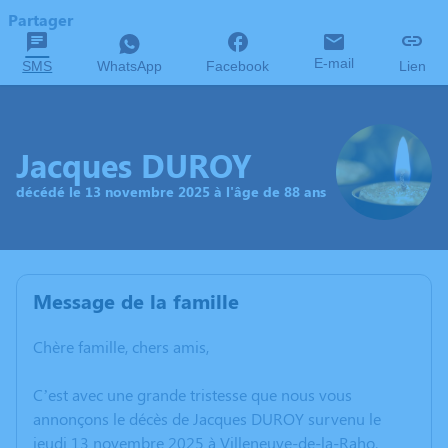
Partager
E-mail
SMS
WhatsApp
Facebook
Lien
Jacques DUROY
décédé le 13 novembre 2025 à l'âge de 88 ans
Message de la famille
Chère famille, chers amis,
C’est avec une grande tristesse que nous vous
annonçons le décès de Jacques DUROY survenu le
jeudi 13 novembre 2025 à Villeneuve-de-la-Raho.