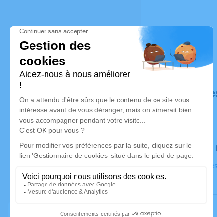
Déroulé de
Le jeudi 16
Église Bage