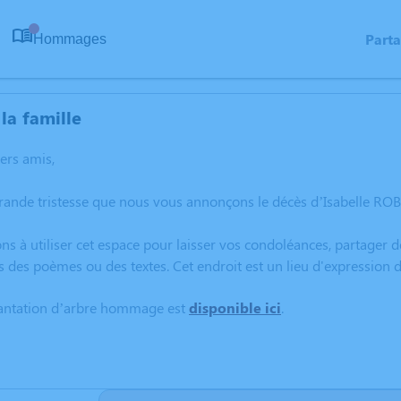
Part
Hommages
0
la famille
hers amis,
rande tristesse que nous vous annonçons le décès d’Isabelle ROB
ns à utiliser cet espace pour laisser vos condoléances, partager
s des poèmes ou des textes. Cet endroit est un lieu d'expression
lantation d’arbre hommage est
disponible ici
.