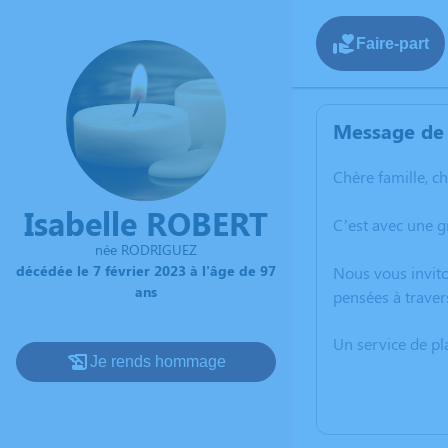
Faire-part
Message de 
Chère famille, c
Isabelle ROBERT
C’est avec une g
née RODRIGUEZ
décédée le 7 février 2023 à l'âge de 97
Nous vous invito
ans
pensées à traver
Un service de p
Je rends hommage