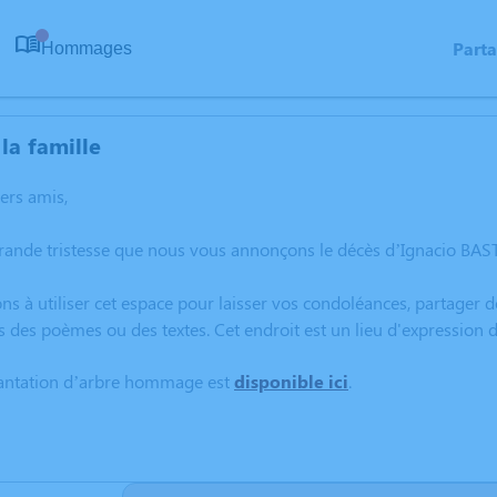
Part
Hommages
0
la famille
hers amis,
rande tristesse que nous vous annonçons le décès d’Ignacio BAST
ns à utiliser cet espace pour laisser vos condoléances, partager
s des poèmes ou des textes. Cet endroit est un lieu d'expressio
lantation d’arbre hommage est
disponible ici
.