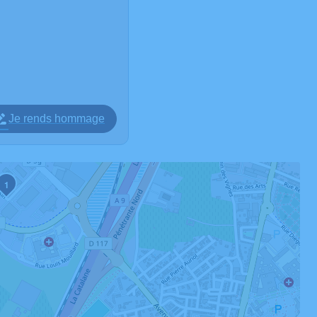
Je rends hommage
1