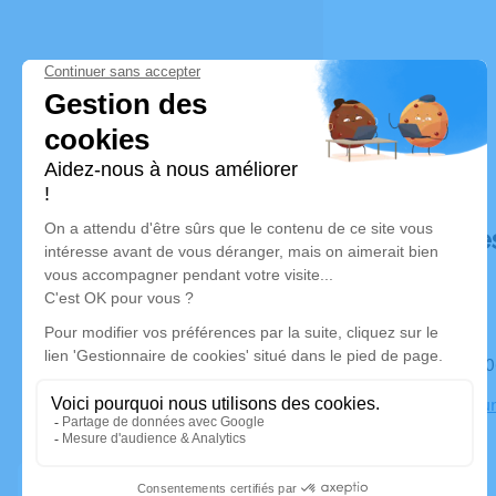
Déroulé de
Le samedi 0
Crématorium
Perpignan