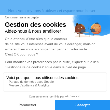
Nous vous invitons à utiliser cet espace pour laisser
vos condoléances, partager des photos souvenirs, une
anecdote ou exprimer vos pensées à travers des
poèmes ou des textes. Cet endroit est un lieu
d'expression dédié à honorer la mémoire d’Henri
SANCHEZ.
Un service de plantation d’arbre hommage est
disponible ici
.
Je rends hommage
Cérémonie civile
mardi 19 décembre 2023 à 15h30
1
Crématorium de Canet-en-Roussillon
196 Avenue de Perpignan
Faire-part
Hommages
66140 Canet-en-Roussillon