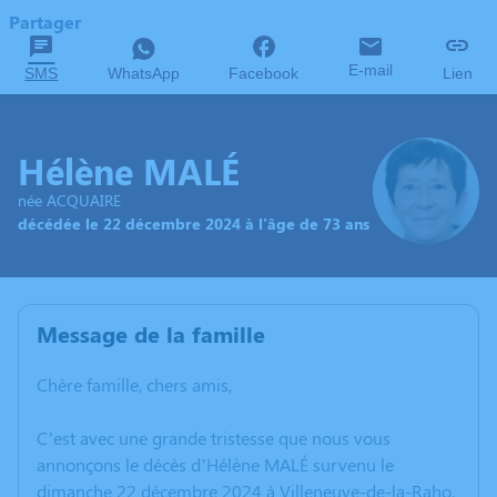
Partager
E-mail
SMS
WhatsApp
Facebook
Lien
Hélène MALÉ
née ACQUAIRE
décédée le 22 décembre 2024 à l'âge de 73 ans
Message de la famille
Chère famille, chers amis,
C’est avec une grande tristesse que nous vous
annonçons le décès d’Hélène MALÉ survenu le
dimanche 22 décembre 2024 à Villeneuve-de-la-Raho.