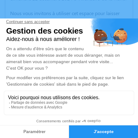
Nous vous invitons à utiliser cet espace pour laisser
vos condoléances, partager des photos souvenirs, une
anecdote ou exprimer vos pensées à travers des
poèmes ou des textes. Cet endroit est un lieu
d'expression dédié à honorer la mémoire d’Hélène
MALÉ.
Un service de plantation d’arbre hommage est
disponible ici
.
Je rends hommage
Cérémonie religieuse
vendredi 27 décembre 2024 à 10h00
5
Église de Villeneuve-de-la-Raho
66180 Villeneuve-de-la-Raho
Faire-part
Hommages