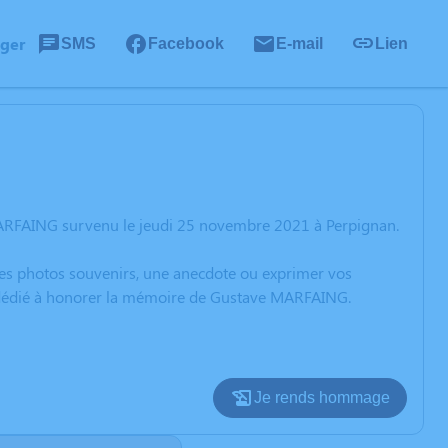
ager
SMS
Facebook
E-mail
Lien
MARFAING survenu le jeudi 25 novembre 2021 à Perpignan.
 des photos souvenirs, une anecdote ou exprimer vos
on dédié à honorer la mémoire de Gustave MARFAING.
Je rends hommage