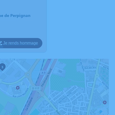
ne de Perpignan
Je rends hommage
3