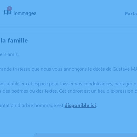
4
Part
Hommages
la famille
hers amis,
grande tristesse que nous vous annonçons le décès de Gustave 
ns à utiliser cet espace pour laisser vos condoléances, partager
s des poèmes ou des textes. Cet endroit est un lieu d'expressi
lantation d’arbre hommage est
disponible ici
.