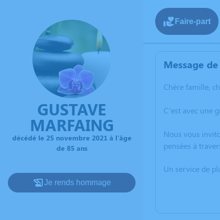
Faire-part
Message de 
Chère famille, c
GUSTAVE
C’est avec une 
MARFAING
Nous vous invito
décédé le 25 novembre 2021 à l'âge
pensées à traver
de 85 ans
Un service de p
Je rends hommage