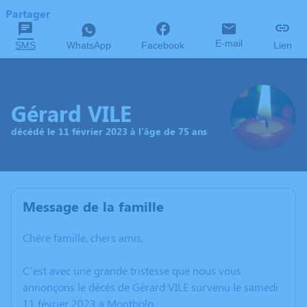
Partager
E-mail
SMS
WhatsApp
Facebook
Lien
Gérard VILE
décédé le 11 février 2023 à l'âge de 75 ans
Message de la famille
Chère famille, chers amis,
C’est avec une grande tristesse que nous vous
annonçons le décès de Gérard VILE survenu le samedi
11 février 2023 à Montbolo.