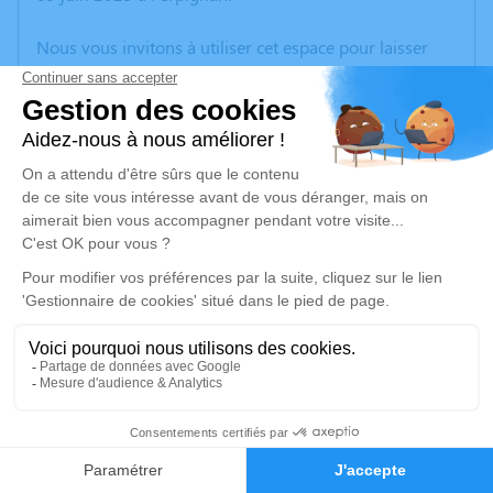
Nous vous invitons à utiliser cet espace pour laisser
vos condoléances, partager des photos souvenirs, une
anecdote ou exprimer vos pensées à travers des
poèmes ou des textes. Cet endroit est un lieu
d'expression dédié à honorer la mémoire de Georges
CAILA.
Un service de plantation d’arbre hommage est
disponible ici
.
Je rends hommage
Cérémonie religieuse
mercredi 11 juin 2025 à 15h00
2
Église Saint-François-d'Assise de Perpignan
66000 Perpignan
Faire-part
Hommages