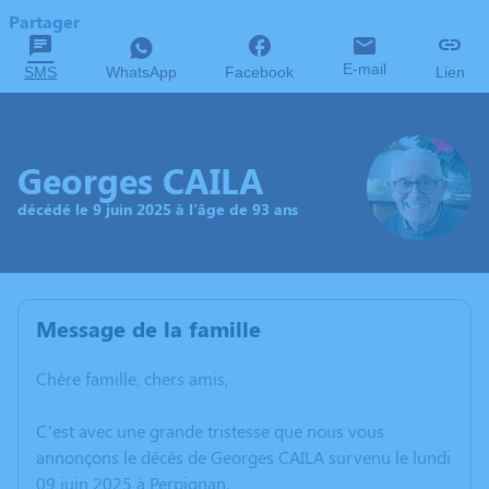
Partager
E-mail
SMS
WhatsApp
Facebook
Lien
Georges CAILA
décédé le 9 juin 2025 à l'âge de 93 ans
Message de la famille
Chère famille, chers amis,
C’est avec une grande tristesse que nous vous
annonçons le décès de Georges CAILA survenu le lundi
09 juin 2025 à Perpignan.