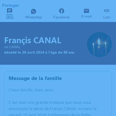
Partager
E-mail
SMS
WhatsApp
Facebook
Lien
Françis CANAL
né CANAL
décédé le 20 avril 2024 à l'âge de 90 ans
Message de la famille
Chère famille, chers amis,
C’est avec une grande tristesse que nous vous
annonçons le décès de Françis CANAL survenu le
samedi 20 avril 2024 à Villeneuve-de-la-Raho.