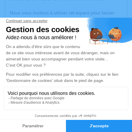
Nous vous invitons à utiliser cet espace pour laisser
vos condoléances, partager des photos souvenirs, une
anecdote ou exprimer vos pensées à travers des
poèmes ou des textes. Cet endroit est un lieu
d'expression dédié à honorer la mémoire de Françis
CANAL.
Un service de plantation d’arbre hommage est
disponible ici
.
Je rends hommage
Cérémonie civile
mercredi 24 avril 2024 à 10h00
1
Chambre Funéraire de la Raho de Villeneuve-
de-la-Raho
Faire-part
Hommages
21 Rue des Tamaris