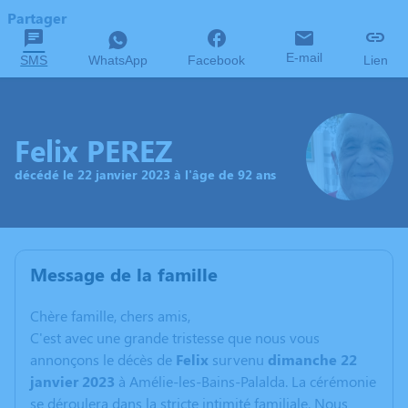
Partager
E-mail
SMS
WhatsApp
Facebook
Lien
Felix PEREZ
décédé le 22 janvier 2023 à l'âge de 92 ans
Message de la famille
C
hère famille, chers amis,
C'est avec une grande tristesse que nous vous
annonçons le décès de
Felix
survenu
dimanche 22
janvier 2023
à Amélie-les-Bains-Palalda. La cérémonie
se déroulera dans la stricte intimité familiale. Nous