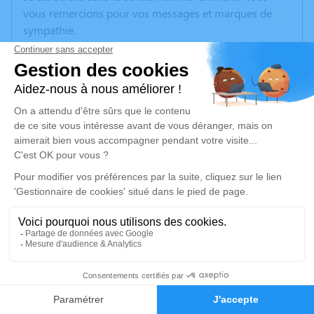
vous remercions pour vos messages et marques de
sympathie.
Un service de plantation d’arbre hommage est
disponible ici
.
Je rends hommage
Cérémonie civile
Ce service se déroulera dans l'intimité familiale
Je rends hommage
Déroulé des obsèques
6
Cérémonie civile
Faire-part
Hommages