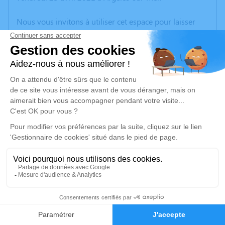
Nous vous invitons à utiliser cet espace pour laisser
vos condoléances, partager des photos souvenirs, une
anecdote ou exprimer vos pensées à travers des
poèmes ou des textes. Cet endroit est un lieu
d'expression dédié à honorer la mémoire d’Erwin
STURM.
Un service de plantation d’arbre hommage est
disponible ici
.
Je rends hommage
Cérémonie civile
mercredi 28 avril 2021 à 13h30
2
Crématorium de Canet-en-Roussillon
196 Avenue de Perpignan
Faire-part
Hommages
66140 Canet-en-Roussillon