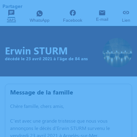
Partager
E-mail
SMS
WhatsApp
Facebook
Lien
Erwin STURM
décédé le 23 avril 2021 à l'âge de 84 ans
Message de la famille
Chère famille, chers amis,
C’est avec une grande tristesse que nous vous
annonçons le décès d’Erwin STURM survenu le
vendredi 23 avril 2021 à Argelès-sur-Mer.